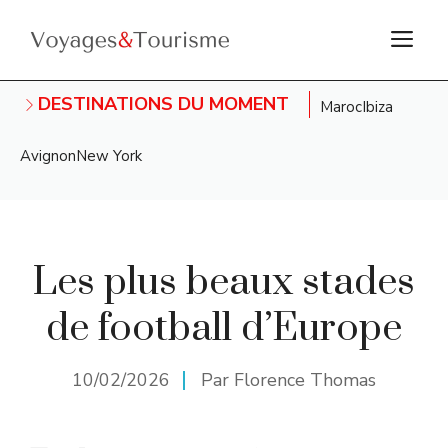
Aller
M
au
contenu
DESTINATIONS DU MOMENT
Maroc
Ibiza
Avignon
New York
Les plus beaux stades
de football d’Europe
10/02/2026
Par Florence Thomas