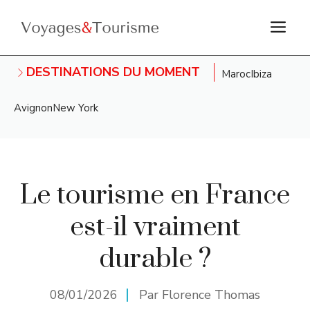
Aller
M
au
contenu
DESTINATIONS DU MOMENT
Maroc
Ibiza
Avignon
New York
Le tourisme en France
est-il vraiment
durable ?
08/01/2026
Par Florence Thomas