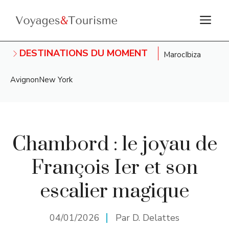
Aller
M
au
contenu
DESTINATIONS DU MOMENT
Maroc
Ibiza
Avignon
New York
Chambord : le joyau de
François Ier et son
escalier magique
04/01/2026
Par D. Delattes